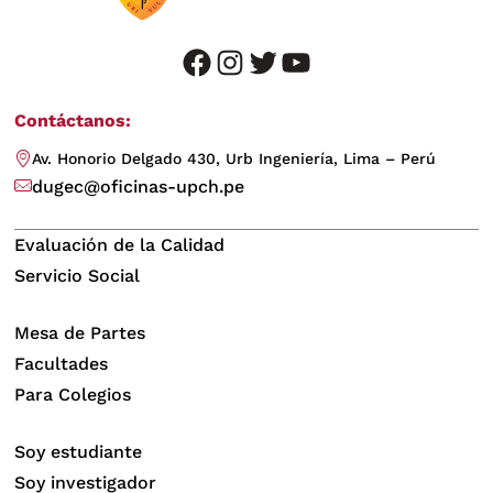
facebook
instagram
twitter
youtube
Contáctanos:
Av. Honorio Delgado 430, Urb Ingeniería, Lima – Perú
dugec@oficinas-upch.pe
Evaluación de la Calidad
Servicio Social
Mesa de Partes
Facultades
Para Colegios
Soy estudiante
Soy investigador